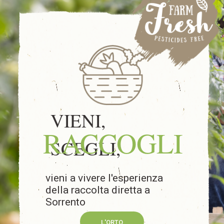
VIENI,
RACCOGLI
SCEGLI,
vieni a vivere l'esperienza
della raccolta diretta a
Sorrento
L'ORTO