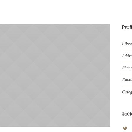
Prof
Likes
Addre
Phone
Email
Categ
Soci