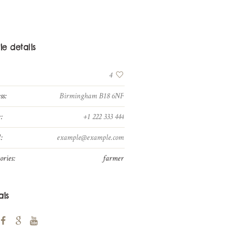
ile details
:
4
ss:
Birmingham B18 6NF
:
+1 222 333 444
:
example@example.com
ories:
farmer
als