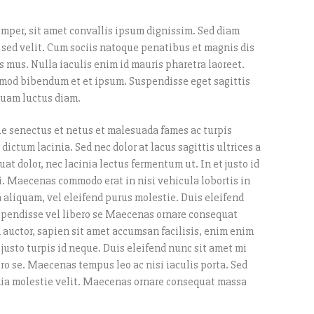
emper, sit amet convallis ipsum dignissim. Sed diam
s sed velit. Cum sociis natoque penatibus et magnis dis
s mus. Nulla iaculis enim id mauris pharetra laoreet.
smod bibendum et et ipsum. Suspendisse eget sagittis
quam luctus diam.
ue senectus et netus et malesuada fames ac turpis
dictum lacinia. Sed nec dolor at lacus sagittis ultrices a
t dolor, nec lacinia lectus fermentum ut. In et justo id
isi. Maecenas commodo erat in nisi vehicula lobortis in
a aliquam, vel eleifend purus molestie. Duis eleifend
spendisse vel libero se Maecenas ornare consequat
auctor, sapien sit amet accumsan facilisis, enim enim
justo turpis id neque. Duis eleifend nunc sit amet mi
ro se. Maecenas tempus leo ac nisi iaculis porta. Sed
cinia molestie velit. Maecenas ornare consequat massa