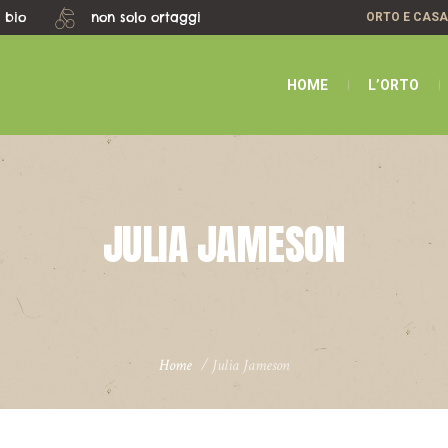
 bio
non solo ortaggi
ORTO E CAS
HOME
L’ORTO
JULIA JAMESON
Home
/
Julia Jameson