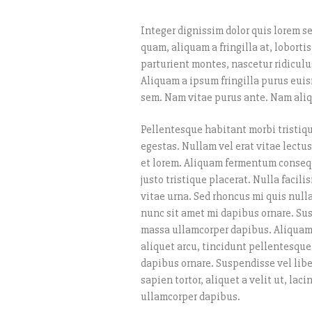
Integer dignissim dolor quis lorem s
quam, aliquam a fringilla at, loborti
parturient montes, nascetur ridiculu
Aliquam a ipsum fringilla purus eui
sem. Nam vitae purus ante. Nam ali
Pellentesque habitant morbi tristiq
egestas. Nullam vel erat vitae lectus 
et lorem. Aliquam fermentum consequa
justo tristique placerat. Nulla facil
vitae urna. Sed rhoncus mi quis null
nunc sit amet mi dapibus ornare. Su
massa ullamcorper dapibus. Aliquam 
aliquet arcu, tincidunt pellentesque 
dapibus ornare. Suspendisse vel libe
sapien tortor, aliquet a velit ut, la
ullamcorper dapibus.