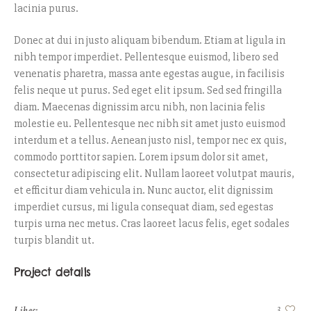
lacinia purus.
Donec at dui in justo aliquam bibendum. Etiam at ligula in
nibh tempor imperdiet. Pellentesque euismod, libero sed
venenatis pharetra, massa ante egestas augue, in facilisis
felis neque ut purus. Sed eget elit ipsum. Sed sed fringilla
diam. Maecenas dignissim arcu nibh, non lacinia felis
molestie eu. Pellentesque nec nibh sit amet justo euismod
interdum et a tellus. Aenean justo nisl, tempor nec ex quis,
commodo porttitor sapien. Lorem ipsum dolor sit amet,
consectetur adipiscing elit. Nullam laoreet volutpat mauris,
et efficitur diam vehicula in. Nunc auctor, elit dignissim
imperdiet cursus, mi ligula consequat diam, sed egestas
turpis urna nec metus. Cras laoreet lacus felis, eget sodales
turpis blandit ut.
Project details
Likes:
3