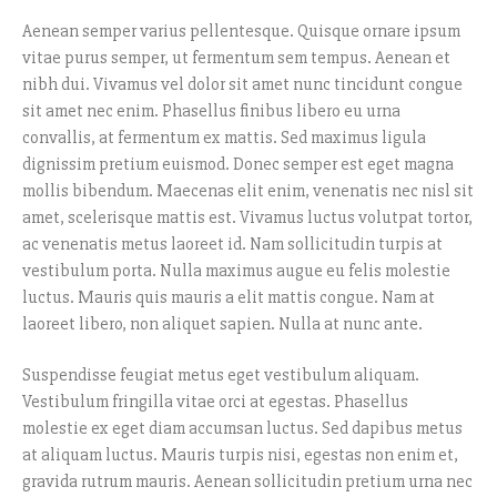
Aenean semper varius pellentesque. Quisque ornare ipsum
vitae purus semper, ut fermentum sem tempus. Aenean et
nibh dui. Vivamus vel dolor sit amet nunc tincidunt congue
sit amet nec enim. Phasellus finibus libero eu urna
convallis, at fermentum ex mattis. Sed maximus ligula
dignissim pretium euismod. Donec semper est eget magna
mollis bibendum. Maecenas elit enim, venenatis nec nisl sit
amet, scelerisque mattis est. Vivamus luctus volutpat tortor,
ac venenatis metus laoreet id. Nam sollicitudin turpis at
vestibulum porta. Nulla maximus augue eu felis molestie
luctus. Mauris quis mauris a elit mattis congue. Nam at
laoreet libero, non aliquet sapien. Nulla at nunc ante.
Suspendisse feugiat metus eget vestibulum aliquam.
Vestibulum fringilla vitae orci at egestas. Phasellus
molestie ex eget diam accumsan luctus. Sed dapibus metus
at aliquam luctus. Mauris turpis nisi, egestas non enim et,
gravida rutrum mauris. Aenean sollicitudin pretium urna nec