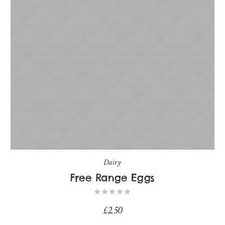
Dairy
Free Range Eggs
£
2.50