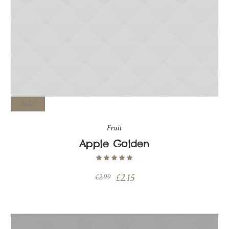
Sale!
Fruit
Apple Golden
£
2.15
£
2.99