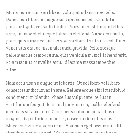
Morbi non accumsan libero, volutpat ullamcorper odio.
Donec non libero id augue suscipit commodo. Curabitur
porta ac ligula vel sollicitudin. Praesent vestibulum tellus
urna, in imperdiet neque lobortis eleifend. Nunc eros nulla,
porta quis urna nec, luctus viverra diam. In ut ante est. Duis
venenatis erat ac nisl malesuada gravida. Pellentesque
pellentesque tempor urna, quis vehicula mi mollis hendrerit.
Etiam iaculis convallis arcu, id lacinia massa imperdiet
vitae.
Nam accumsan a augue ut lobortis. Ut ac libero vel libero
consectetur dictum ac in ante. Pellentesque efficitur nibh id
condimentum blandit. Phasellus vulputate, tellus in
vestibulum feugiat, felis nisl pulvinar mi, mollis eleifend
orci risus sit amet orci. Cum sociis natoque penatibus et
magnis dis parturient montes, nascetur ridiculus mus.
Maecenas vitae viverra risus. Vivamus eget accumsan elit,